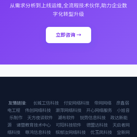
从需求分析到上线运维,全流程技术伙伴,助力企业数
字化转型升级
立即咨询 →
友情链接:
长城工信科技
付安网络科技
帝网网络
彦鑫弱
电工程
伟创网络科技
灏萍网络科技
开心网络服务
小旭音
乐制作
天方夜谈软件
湖布软件
锐势信息科技
政达新能
源
诸暨教育技术中心
可阳科技软件
德盟达科技
天启者网
络科技
尊鸿信息科技
槟郁汝网络科技
优玉凤科技
空新网